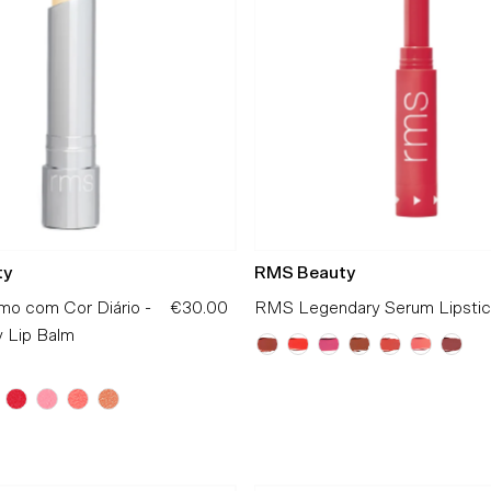
ty
RMS Beauty
o com Cor Diário -
€30.00
Preço
RMS Legendary Serum Lipstic
y Lip Balm
Normal