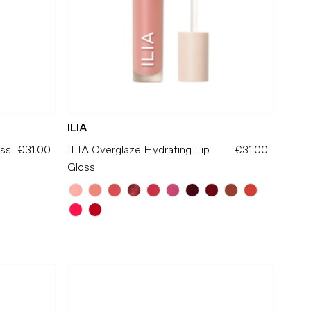
ILIA
oss
€31.00
Preço
ILIA Overglaze Hydrating Lip
€31.00
Preço
Normal
Gloss
Normal