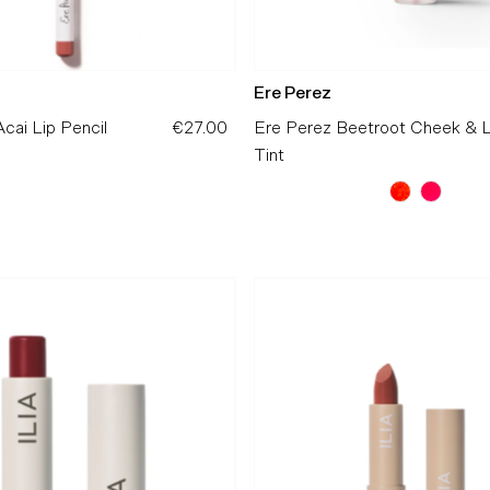
Ere Perez
cai Lip Pencil
€27.00
Preço
Ere Perez Beetroot Cheek & L
Normal
Tint