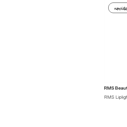
novida
RMS Beau
RMS Liplig