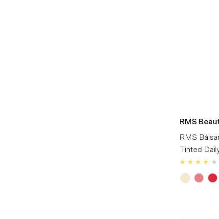
RMS Beau
RMS Bálsam
Tinted Dail