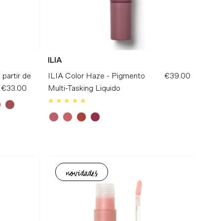
ILIA
 partir de
Preço
ILIA Color Haze - Pigmento
€39.00
Preço
€33.00
Normal
Multi-Tasking Liquido
Normal
novidades