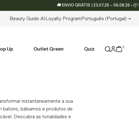
🚚 ENVIO GRÁTIS | 23.07.26 – 06.08.26 • 📦 Envios
Lingua
Beauty Guide AI
Loyalty Program
Português (portugal)
0
op Up
Outlet Green
Quiz
ansformar instantaneamente a sua
om batons, bálsamos e produtos de
cável. Descubra as tonalidades e