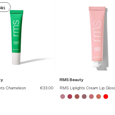
des
ty
RMS Beauty
hts Chameleon
€33.00
Preço
RMS Liplights Cream Lip Glos
Normal