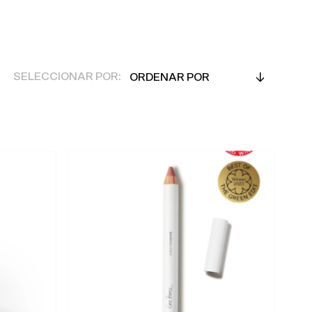
Ordenar
SELECCIONAR POR:
por
Em Destaque
Mais relevantes
Mais vendidos
Alfabeticamente, A-Z
Alfabeticamente, Z-A
Preço, mais baratos
Preço, mais caros
Data, mais antigos
Data, mais recentes