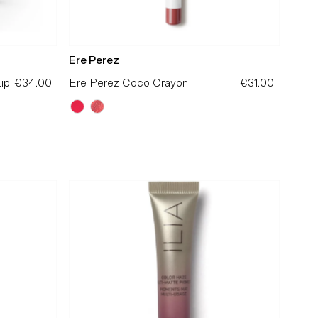
Ere Perez
ip
€34.00
Preço
Ere Perez Coco Crayon
€31.00
Preço
Normal
Normal